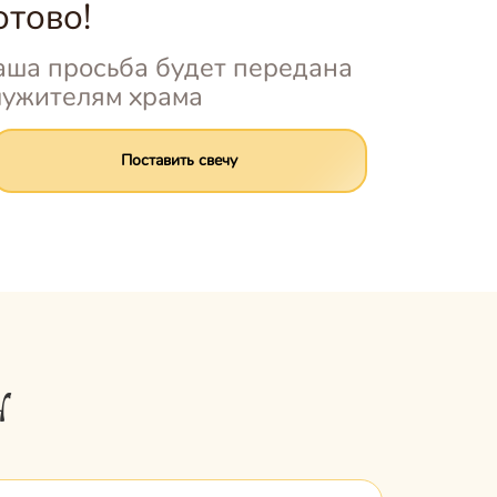
отово!
аша просьба будет передана
лужителям храма
Поставить свечу
у