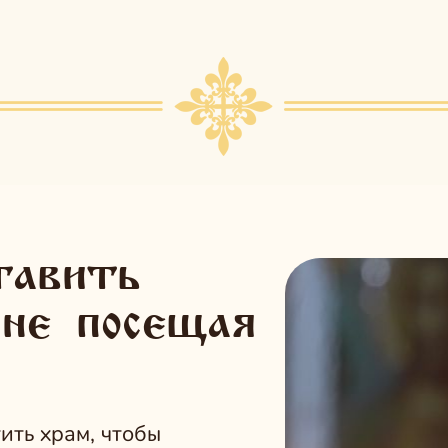
тавить
 не
посещая
ить храм,
чтобы