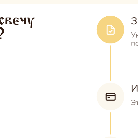
свечу
З
?
У
п
И
Э