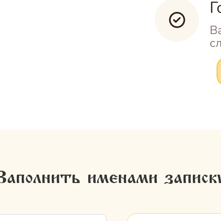
Г
В
с
Заполнить именами записк