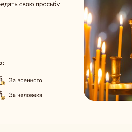
редать свою просьбу
о:
За военного
За человека